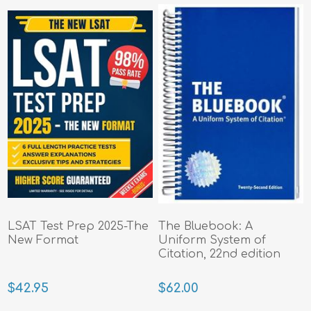
LSAT Test Prep 2025-The
The Bluebook: A
New Format
Uniform System of
Citation, 22nd edition
$42.95
$62.00