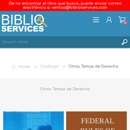
De no encontrar el libro que busca, puede enviar correo
electrónico a: ventas@biblioservices.com
0
REGISTER
LOG IN
Home
Catálogo
Otros Temas de Derecho
WISHLIST
0
Otros Temas de Derecho