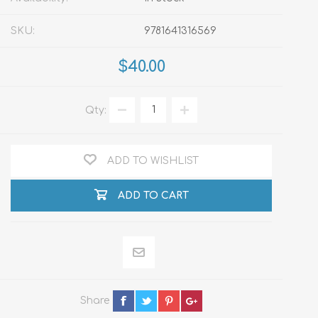
SKU:
9781641316569
$40.00
Qty:
ADD TO WISHLIST
ADD TO CART
Share