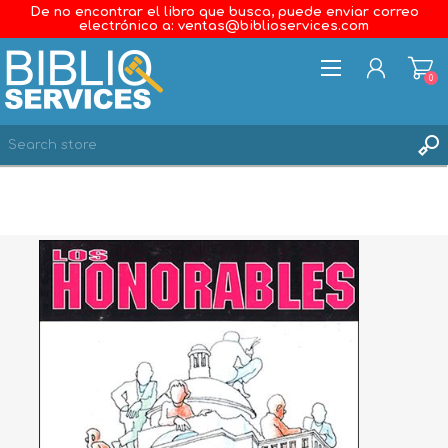
De no encontrar el libro que busca, puede enviar correo
electrónico a: ventas@biblioservices.com
0
REGISTER
LOG IN
WISHLIST
0