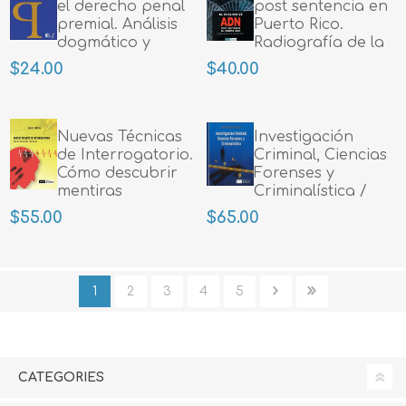
el derecho penal
post sentencia en
premial. Análisis
Puerto Rico.
dogmático y
Radiografía de la
práctico
Ley Núm. 246-2015
$24.00
$40.00
Nuevas Técnicas
Investigación
de Interrogatorio.
Criminal, Ciencias
Cómo descubrir
Forenses y
mentiras
Criminalística /
Rene Rosado
$55.00
$65.00
1
2
3
4
5
CATEGORIES