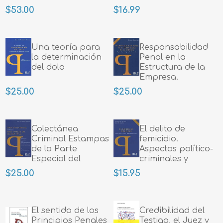
$53.00
$16.99
Una teoría para
Responsabilidad
la determinación
Penal en la
del dolo
Estructura de la
Empresa.
Imputación
$25.00
$25.00
jurídico-penal en
base a roles
Colectánea
El delito de
Criminal Estampas
femicidio.
de la Parte
Aspectos político-
Especial del
criminales y
Derecho Penal
análisis
$25.00
$15.95
dogmático-
jurídico
El sentido de los
Credibilidad del
Principios Penales
Testigo, el Juez y