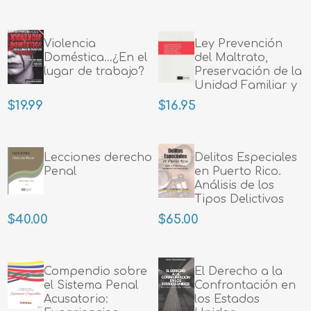
Violencia
Ley Prevención
Doméstica...¿En el
del Maltrato,
lugar de trabajo?
Preservación de la
Unidad Familiar y
Seguridad,
$19.99
$16.95
Bienestar y
Protección
Lecciones derecho
Delitos Especiales
Penal
en Puerto Rico.
Análisis de los
Tipos Delictivos
Interrogatorios
$40.00
$65.00
Compendio sobre
El Derecho a la
el Sistema Penal
Confrontación en
Acusatorio:
los Estados