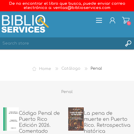
De no encontrar el libro que busca, puede enviar correo
electrónico a: ventas@biblioservices.com
0
REGISTER
LOG IN
Home
Catálogo
Penal
WISHLIST
0
Penal
Código Penal de
La pena de
Puerto Rico
muerte en Puerto
Edición 2026.
Rico. Retrospectiva
Comentado
histórica