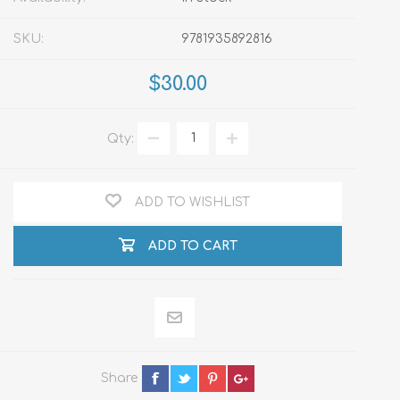
SKU:
9781935892816
$30.00
Qty:
ADD TO WISHLIST
ADD TO CART
Share