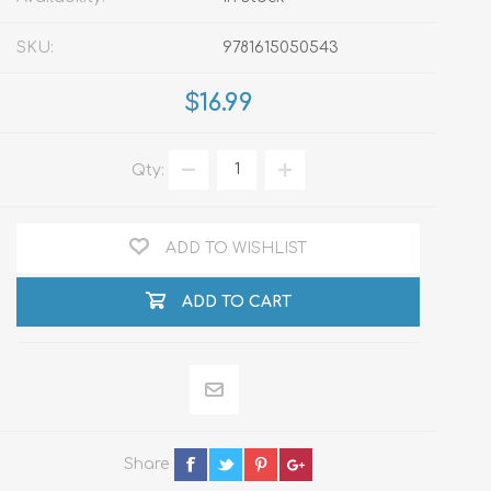
SKU:
9781615050543
$16.99
Qty:
ADD TO WISHLIST
ADD TO CART
Share