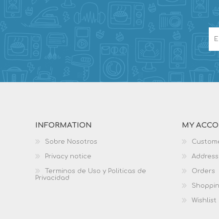
INFORMATION
MY ACC
Sobre Nosotros
Custome
Privacy notice
Address
Terminos de Uso y Politicas de
Orders
Privacidad
Shoppin
Wishlist