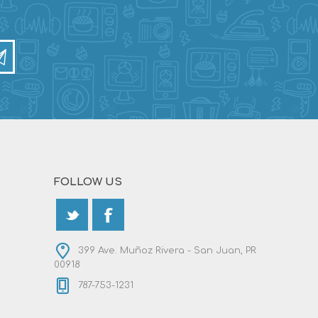
FOLLOW US
399 Ave. Muñoz Rivera - San Juan, PR
00918
787-753-1231