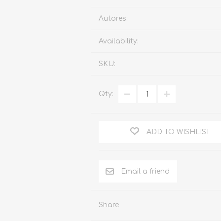
Familia
Autores:
Otros Temas de Der
Availability:
Procedimiento Civil
SKU:
Obligaciones y Contr
Procedimiento Penal
Qty:
Sucesiones
Penal
ADD TO WISHLIST
Otros Temas
Derecho Internacion
Arbitraje y Mediacion
Administrativo
Share
Diccionarios