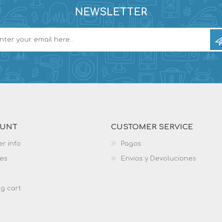
NEWSLETTER
OUNT
CUSTOMER SERVICE
r info
Pagos
es
Envios y Devoluciones
g cart