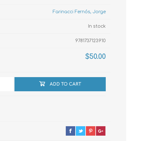
Farinacci Fernós, Jorge
echo
In stock
9781737123910
atos
$50.00
ADD TO CART
al