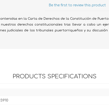
Evidencia / Derecho
Be the first to review this product
Derecho Civil
contenidas en la Carta de Derechos de la Constitución de Puerto Ri
Daños
 nuestros derechos constitucionales tras llevar a cabo un ejer
Hipotecario
ones judiciales de los tribunales puertorriqueños y su discusió
Reales / Propiedad
Notarial
PRODUCTS SPECIFICATIONS
23910