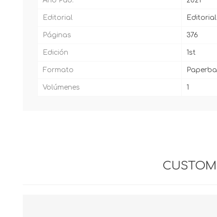
Año Pub.
2021
Editorial
Editoria
Páginas
376
Edición
1st
Formato
Paperba
Volúmenes
1
CUSTOME