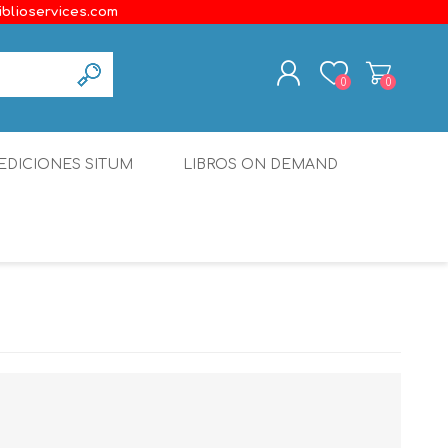
iblioservices.com
0
0
REGISTER
EDICIONES SITUM
LIBROS ON DEMAND
LOG IN
Disonante
Ediciones Borboleta
Terranova Editores
Gato Malo Editores
erecho
Ediciones Epidaurus
Editora Educación Emergente