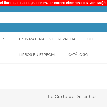
el libro que busca, puede enviar correo electrónico a: ventas@b
ER
OTROS MATERIALES DE REVALIDA
UPR
LIBROS EN ESPECIAL
CATÁLOGO
Ambiental
Constitucional
Generalidades del D
La Carta de Derechos
Derecho Comercial
Etica