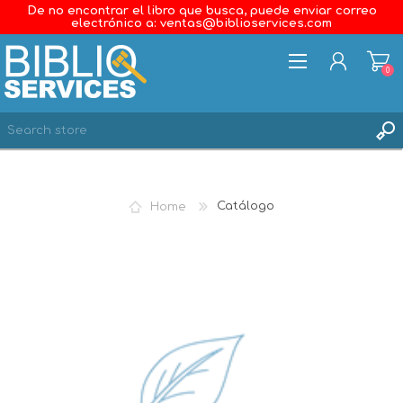
De no encontrar el libro que busca, puede enviar correo
electrónico a: ventas@biblioservices.com
0
REGISTER
LOG IN
Home
Catálogo
WISHLIST
0