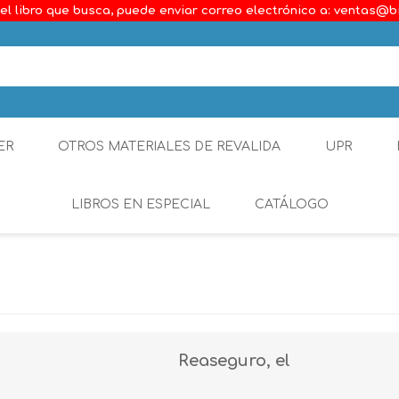
el libro que busca, puede enviar correo electrónico a: ventas@b
ER
OTROS MATERIALES DE REVALIDA
UPR
LIBROS EN ESPECIAL
CATÁLOGO
Ambiental
Constitucional
Generalidades del D
Reaseguro, el
Derecho Comercial
Etica