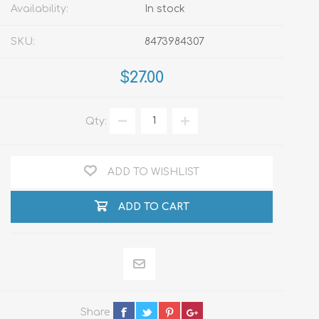
Availability:
In stock
SKU:
8473984307
$27.00
Qty:
ADD TO WISHLIST
ADD TO CART
Share