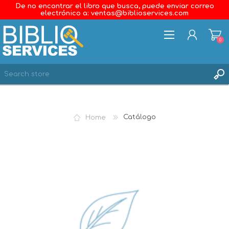
De no encontrar el libro que busca, puede enviar correo
electrónico a: ventas@biblioservices.com
0
REGISTER
LOG IN
Home
Catálogo
WISHLIST
0