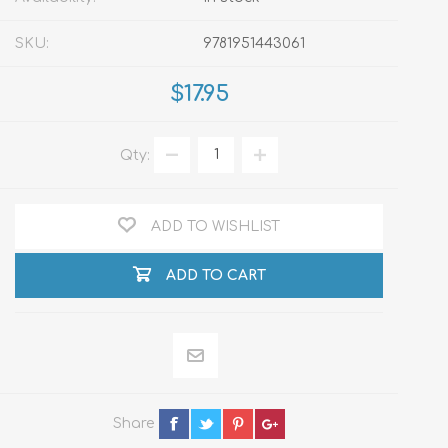
SKU:
9781951443061
$17.95
Qty:
ADD TO WISHLIST
ADD TO CART
Share