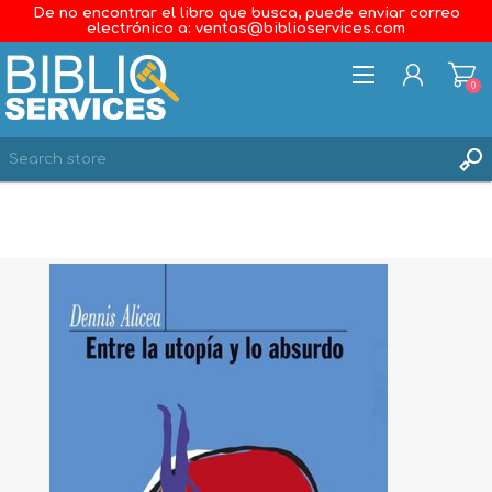
De no encontrar el libro que busca, puede enviar correo
electrónico a: ventas@biblioservices.com
0
REGISTER
LOG IN
WISHLIST
0