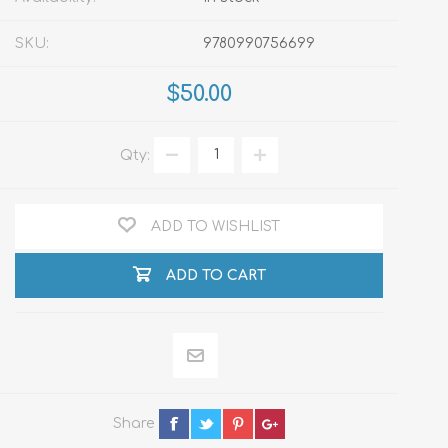
SKU:
9780990756699
$50.00
Qty:
ADD TO WISHLIST
ADD TO CART
Share