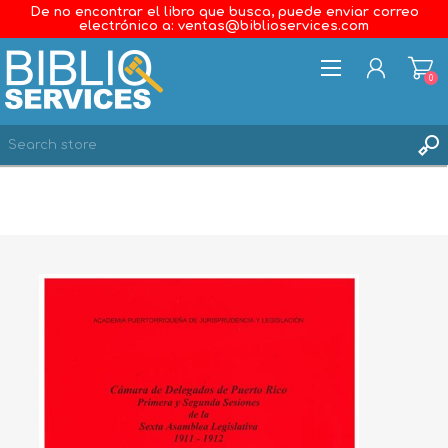
De no encontrar el libro que busca, puede enviar correo
electrónico a: ventas@biblioservices.com
0
REGISTER
LOG IN
WISHLIST
0