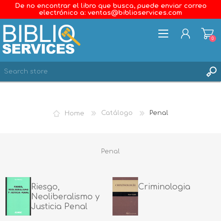
De no encontrar el libro que busca, puede enviar correo
electrónico a: ventas@biblioservices.com
0
REGISTER
LOG IN
Home
Catálogo
Penal
WISHLIST
0
Penal
Riesgo,
Criminologia
Neoliberalismo y
Justicia Penal