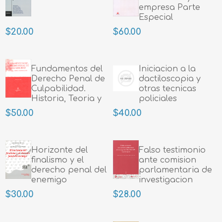
empresa Parte
Especial
$20.00
$60.00
Fundamentos del
Iniciacion a la
Derecho Penal de
dactiloscopia y
Culpabilidad.
otras tecnicas
Historia, Teoria y
policiales
Metodologia
$50.00
$40.00
Horizonte del
Falso testimonio
finalismo y el
ante comision
derecho penal del
parlamentaria de
enemigo
investigacion
(Art.502.3 CP) Tipo
$30.00
$28.00
de injusto