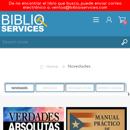
De no encontrar el libro que busca, puede enviar correo
electrónico a: ventas@biblioservices.com
0
REGISTER
LOG IN
Home
Novedades
WISHLIST
0