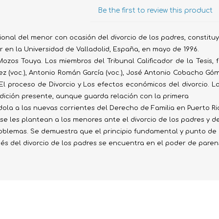
Evidencia / Derecho
Be the first to review this product
Derecho Civil
ccional del menor con ocasión del divorcio de los padres, constitu
Daños
ar en la Universidad de Valladolid, España, en mayo de 1996.
Hipotecario
 Mozos Touya. Los miembros del Tribunal Calificador de la Tesis, 
ez (voc.), Antonio Román García (voc.), José Antonio Cobacho Góm
Reales / Propiedad
: El proceso de Divorcio y Los efectos económicos del divorcio. L
Notarial
dición presente, aunque guarda relación con la primera
ola a las nuevas corrientes del Derecho de Familia en Puerto Ri
e les plantean a los menores ante el divorcio de los padres y de
problemas. Se demuestra que el principio fundamental y punto de
és del divorcio de los padres se encuentra en el poder de paren