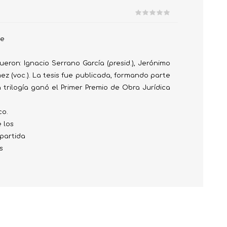
 Prueba
ye
fueron: Ignacio Serrano García (presid.), Jerónimo
ez (voc.). La tesis fue publicada, formando parte
a trilogía ganó el Primer Premio de Obra Jurídica
co.
 los
 partida
s