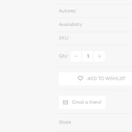
Familia
Autores:
Otros Temas de Der
Availability:
Procedimiento Civil
SKU:
Obligaciones y Contr
Procedimiento Penal
Qty:
Sucesiones
Penal
ADD TO WISHLIST
Otros Temas
Derecho Internacion
Arbitraje y Mediacion
Administrativo
Share
Diccionarios