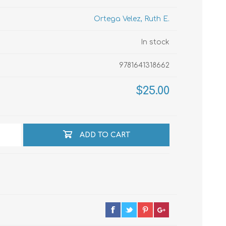
Ortega Velez, Ruth E.
echo
In stock
9781641318662
atos
$25.00
ADD TO CART
al