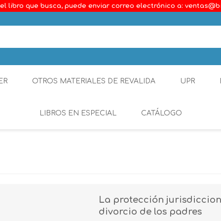
el libro que busca, puede enviar correo electrónico a: ventas@b
ER
OTROS MATERIALES DE REVALIDA
UPR
LIBROS EN ESPECIAL
CATÁLOGO
Ambiental
Constitucional
Generalidades del D
La protección jurisdiccio
Derecho Comercial
divorcio de los padres
Etica