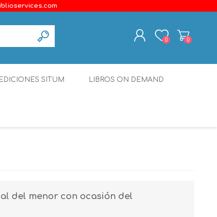
iblioservices.com
0
0
REGISTER
EDICIONES SITUM
LIBROS ON DEMAND
LOG IN
Disonante
Ediciones Borboleta
Terranova Editores
Gato Malo Editores
erecho
Ediciones Epidaurus
nal del menor con ocasión del
Editora Educación Emergente