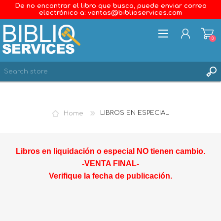
De no encontrar el libro que busca, puede enviar correo
electrónico a: ventas@biblioservices.com
0
REGISTER
LOG IN
Home
LIBROS EN ESPECIAL
WISHLIST
0
Libros en liquidación o especial NO tienen cambio.
-VENTA FINAL-
Verifique la fecha de publicación.