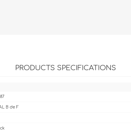
Evidencia / Derecho
Derecho Civil
Daños
Hipotecario
Reales / Propiedad
Notarial
PRODUCTS SPECIFICATIONS
87
AL B de F
ck