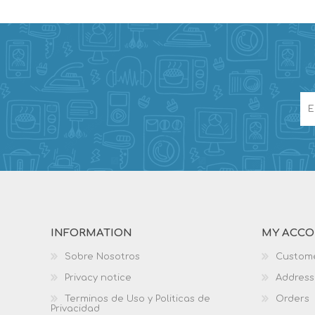
INFORMATION
MY ACC
Sobre Nosotros
Custome
Privacy notice
Address
Terminos de Uso y Politicas de
Orders
Privacidad