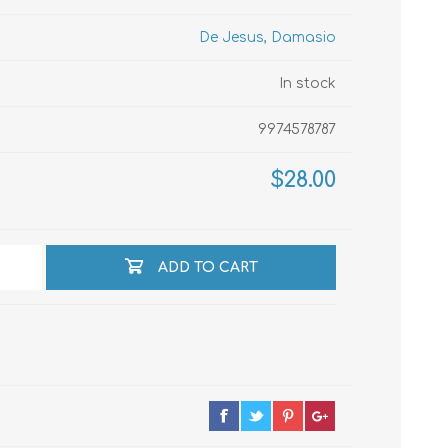
De Jesus, Damasio
echo
In stock
9974578787
atos
$28.00
ADD TO CART
al