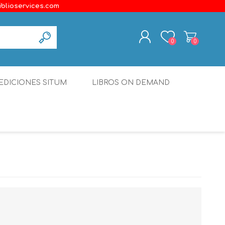
iblioservices.com
0
0
REGISTER
EDICIONES SITUM
LIBROS ON DEMAND
LOG IN
Disonante
Ediciones Borboleta
Terranova Editores
Gato Malo Editores
erecho
Ediciones Epidaurus
Editora Educación Emergente