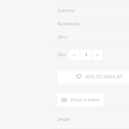
Familia
Autores:
Otros Temas de Der
Availability:
Procedimiento Civil
SKU:
Obligaciones y Contr
Procedimiento Penal
Qty:
Sucesiones
Penal
ADD TO WISHLIST
Otros Temas
Derecho Internacion
Arbitraje y Mediacion
Administrativo
Share
Diccionarios