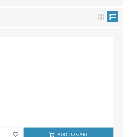
echo
atos
al
ADD TO CART