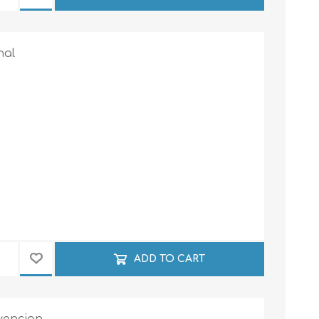
nal
ADD TO CART