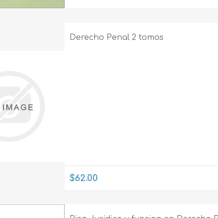
Evidencia / Derecho
Derecho Civil
Derecho Penal 2 tomos
Daños
Hipotecario
Reales / Propiedad
Notarial
$62.00