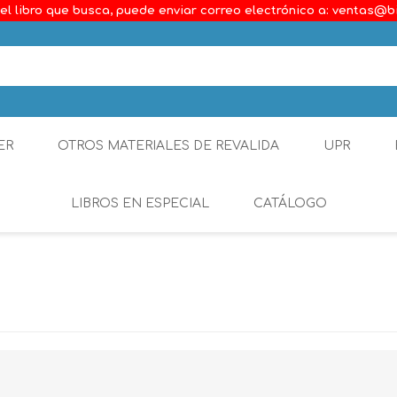
el libro que busca, puede enviar correo electrónico a: ventas@b
ER
OTROS MATERIALES DE REVALIDA
UPR
LIBROS EN ESPECIAL
CATÁLOGO
Ambiental
Constitucional
Generalidades del D
Derecho Comercial
Etica