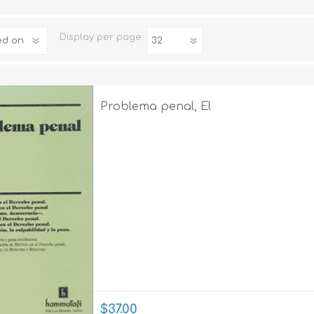
Familia
Display
per page
Otros Temas de Der
Procedimiento Civil
Obligaciones y Contr
Problema penal, El
Procedimiento Penal
Sucesiones
Penal
Otros Temas
Derecho Internacion
Arbitraje y Mediacion
Administrativo
Diccionarios
$37.00