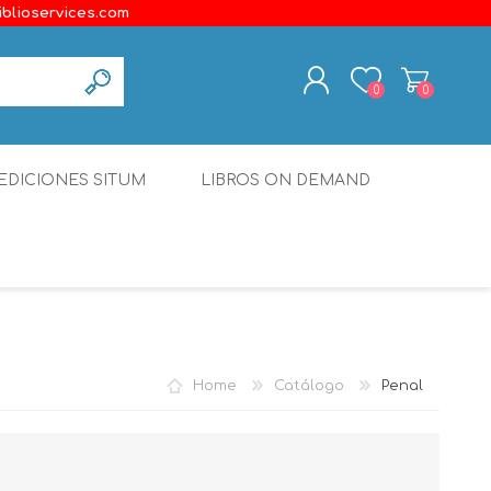
iblioservices.com
0
0
REGISTER
EDICIONES SITUM
LIBROS ON DEMAND
LOG IN
Disonante
Ediciones Borboleta
Terranova Editores
Gato Malo Editores
Home
Catálogo
Penal
erecho
Ediciones Epidaurus
Editora Educación Emergente