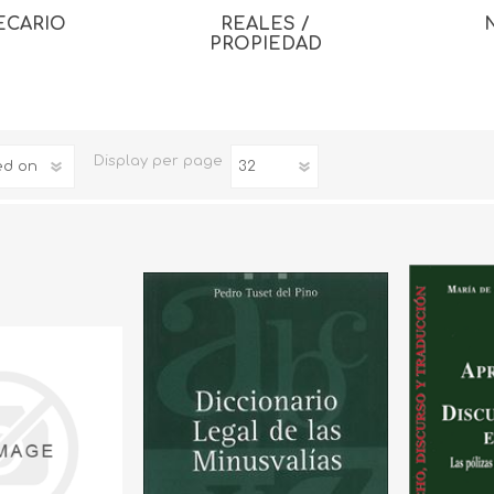
ECARIO
REALES /
PROPIEDAD
Display
per page