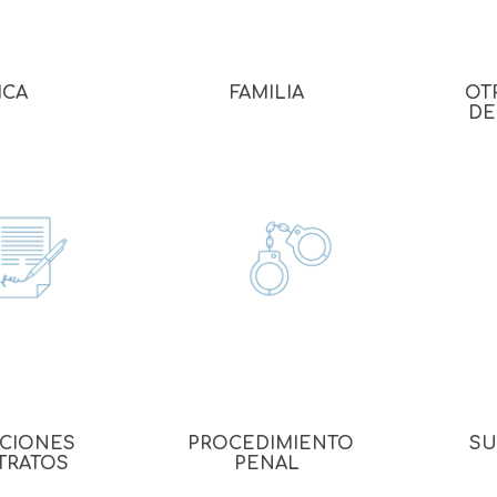
Evidencia / Derecho
Derecho Civil
ICA
FAMILIA
OT
Daños
DE
Hipotecario
Reales / Propiedad
Notarial
ACIONES
PROCEDIMIENTO
SU
TRATOS
PENAL