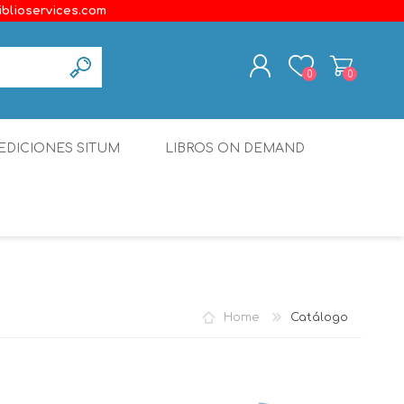
iblioservices.com
0
0
REGISTER
EDICIONES SITUM
LIBROS ON DEMAND
LOG IN
Disonante
Ediciones Borboleta
Terranova Editores
Gato Malo Editores
Home
Catálogo
erecho
Ediciones Epidaurus
Editora Educación Emergente