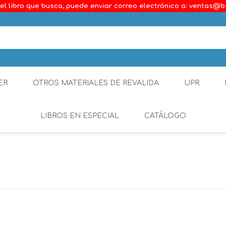
el libro que busca, puede enviar correo electrónico a: ventas@b
ER
OTROS MATERIALES DE REVALIDA
UPR
LIBROS EN ESPECIAL
CATÁLOGO
Ambiental
Constitucional
Generalidades del D
Derecho Comercial
Etica