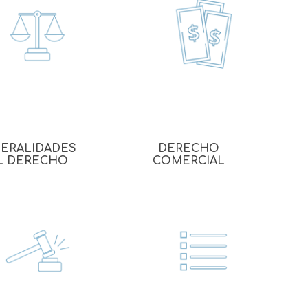
echo
atos
ERALIDADES
DERECHO
L DERECHO
COMERCIAL
al