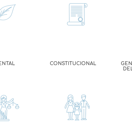
Familia
Otros Temas de Der
Procedimiento Civil
Obligaciones y Contr
Procedimiento Penal
Sucesiones
ENTAL
CONSTITUCIONAL
GEN
DE
Penal
Otros Temas
Derecho Internacion
Arbitraje y Mediacion
Administrativo
Diccionarios