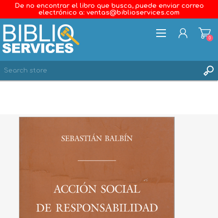
De no encontrar el libro que busca, puede enviar correo
electrónico a: ventas@biblioservices.com
0
REGISTER
LOG IN
WISHLIST
0