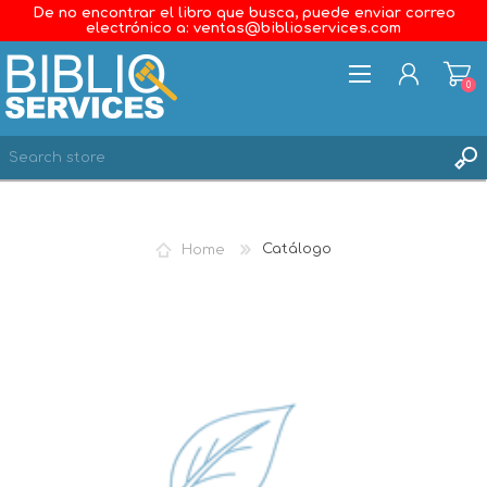
De no encontrar el libro que busca, puede enviar correo
electrónico a: ventas@biblioservices.com
0
REGISTER
LOG IN
Home
Catálogo
WISHLIST
0