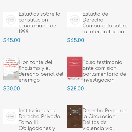
Estudios sobre la
Estudio de
constitucion
Derecho
ecuatoriana de
Comparado sobre
1998
la Interpretacion
de los Contratos
$45.00
$65.00
Horizonte del
Falso testimonio
finalismo y el
ante comision
derecho penal del
parlamentaria de
enemigo
investigacion
(Art.502.3 CP) Tipo
$30.00
$28.00
de injusto
Instituciones de
Derecho Penal de
Derecho Privado
la Circulacion.
Tomo III
Delitos de
Obligaciones y
violencia vial