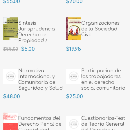
$55.00
$20.00
Sintesis
Organizaciones
Jurisprudencia
de la Sociedad
Derecho de
Civil
Propiedad /
Ortega Velez
$5.00
$19.95
$55.00
Normativa
Participacion de
Internacional y
los trabajadores
Comunitaria de
en el derecho
Seguridad y Salud
social comunitario
en el Trabajo
$48.00
$25.00
Fundamentos del
Cuestionarios-Test
Derecho Penal de
de Teoria General
Culpabilidad.
del Derecho y