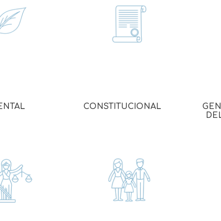
Familia
Otros Temas de Der
Procedimiento Civil
Obligaciones y Contr
Procedimiento Penal
Sucesiones
ENTAL
CONSTITUCIONAL
GEN
DE
Penal
Otros Temas
Derecho Internacion
Arbitraje y Mediacion
Administrativo
Diccionarios