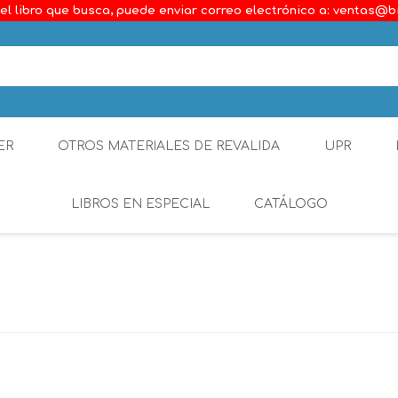
el libro que busca, puede enviar correo electrónico a: ventas@b
ER
OTROS MATERIALES DE REVALIDA
UPR
LIBROS EN ESPECIAL
CATÁLOGO
Ambiental
Constitucional
Generalidades del D
Derecho Comercial
Etica