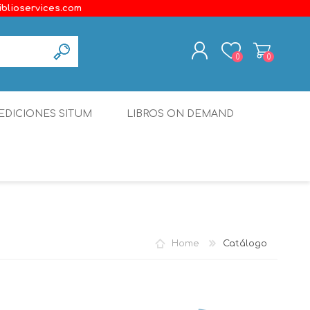
iblioservices.com
0
0
REGISTER
EDICIONES SITUM
LIBROS ON DEMAND
LOG IN
Disonante
Ediciones Borboleta
Terranova Editores
Gato Malo Editores
Home
Catálogo
erecho
Ediciones Epidaurus
Editora Educación Emergente