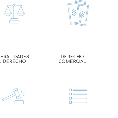
echo
atos
ERALIDADES
DERECHO
L DERECHO
COMERCIAL
al