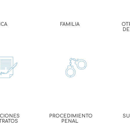
Evidencia / Derecho
Derecho Civil
ICA
FAMILIA
OT
Daños
DE
Hipotecario
Reales / Propiedad
Notarial
ACIONES
PROCEDIMIENTO
SU
TRATOS
PENAL