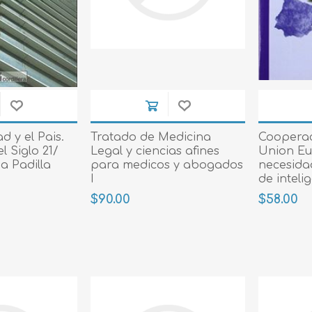
d y el Pais.
Tratado de Medicina
Cooperaci
l Siglo 21/
Legal y ciencias afines
Union Eu
a Padilla
para medicos y abogados
necesida
I
de inteli
eficien
$90.00
$58.00