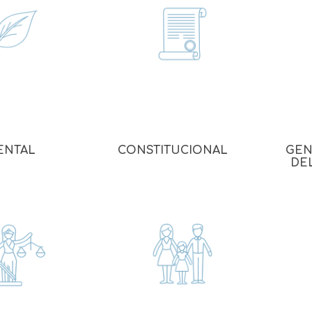
Familia
Otros Temas de Der
Procedimiento Civil
Obligaciones y Contr
Procedimiento Penal
Sucesiones
ENTAL
CONSTITUCIONAL
GEN
DE
Penal
Otros Temas
Derecho Internacion
Arbitraje y Mediacion
Administrativo
Diccionarios