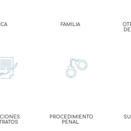
Evidencia / Derecho
Derecho Civil
ICA
FAMILIA
OT
Daños
DE
Hipotecario
Reales / Propiedad
Notarial
ACIONES
PROCEDIMIENTO
SU
TRATOS
PENAL