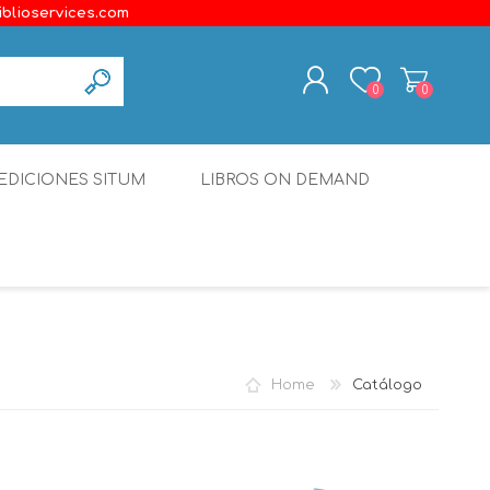
iblioservices.com
0
0
REGISTER
EDICIONES SITUM
LIBROS ON DEMAND
LOG IN
Disonante
Ediciones Borboleta
Terranova Editores
Gato Malo Editores
Home
Catálogo
erecho
Ediciones Epidaurus
Editora Educación Emergente