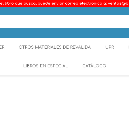
el libro que busca, puede enviar correo electrónico a: ventas@b
ER
OTROS MATERIALES DE REVALIDA
UPR
LIBROS EN ESPECIAL
CATÁLOGO
Ambiental
Constitucional
Generalidades del D
Derecho Comercial
Etica