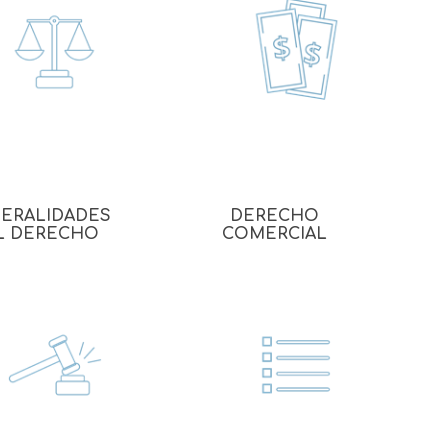
echo
atos
ERALIDADES
DERECHO
L DERECHO
COMERCIAL
al