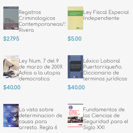
Registros
Ley Fiscal Especial
Criminologicos
Independiente
Contemporaneos/Serrano
Rivera
$27.95
$5.00
Ley Num. 7 del 9
Léxico Laboral
de marzo de 2009.
Puertorriqueño.
Adios a la utopia
Diccionario de
democratica
terminos jurídicos
sobre el derecho
$40.00
$40.00
del trabajo/Arroyo
La vista sobre
Fundamentos de
determinacion de
las Ciencias de
causa para
Seguridad para el
arresto. Regla 6
Siglo XXI