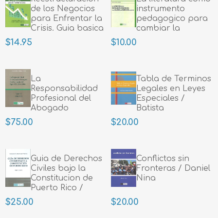
de los Negocios
instrumento
para Enfrentar la
pedagogico para
Crisis. Guia basica
cambiar la
/Emmanuelli
conciencia
$14.95
$10.00
colectiva/Perez
Mendez
La
Tabla de Terminos
Responsabilidad
Legales en Leyes
Profesional del
Especiales /
Abogado
Batista
Puertorriqueño
$75.00
$20.00
del Siglo XXI (2001-
2013) 2 tomos/
Ortega
Guia de Derechos
Conflictos sin
Civiles bajo la
Fronteras / Daniel
Constitucion de
Nina
Puerto Rico /
Maldonado
$25.00
$20.00