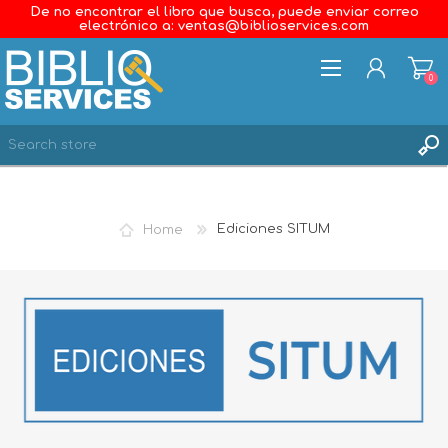
De no encontrar el libro que busca, puede enviar correo
electrónico a: ventas@biblioservices.com
0
REGISTER
LOG IN
Home
Ediciones SITUM
WISHLIST
0