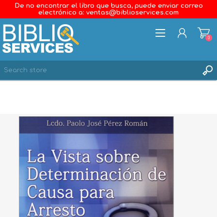
De no encontrar el libro que busca, puede enviar correo
electrónico a: ventas@biblioservices.com
0
REGISTER
LOG IN
WISHLIST
0