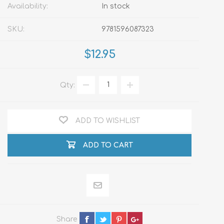
Availability:
In stock
SKU:
9781596087323
$12.95
Qty:
ADD TO WISHLIST
ADD TO CART
Share