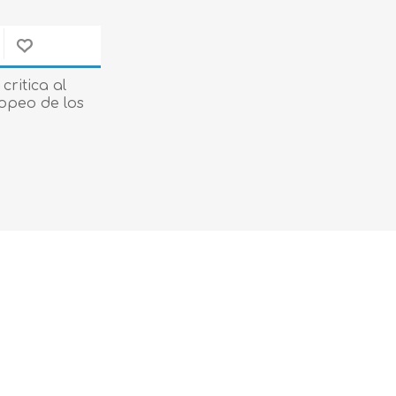
Evidencia / Derecho
Derecho Civil
Daños
critica al
opeo de los
Hipotecario
Reales / Propiedad
Notarial