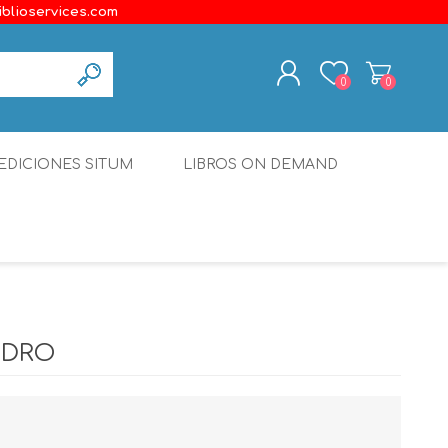
iblioservices.com
0
0
REGISTER
EDICIONES SITUM
LIBROS ON DEMAND
LOG IN
Disonante
Ediciones Borboleta
Terranova Editores
Gato Malo Editores
NDRO
erecho
Ediciones Epidaurus
Editora Educación Emergente