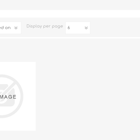
Familia
Otros Temas de Der
Display
per page
Procedimiento Civil
Obligaciones y Contr
Procedimiento Penal
Sucesiones
Penal
Otros Temas
Derecho Internacion
Arbitraje y Mediacion
Administrativo
Diccionarios