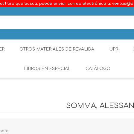
el libro que busca, puede enviar correo electrónico a: ventas@b
ER
OTROS MATERIALES DE REVALIDA
UPR
LIBROS EN ESPECIAL
CATÁLOGO
Ambiental
Constitucional
SOMMA, ALESSA
Generalidades del D
Derecho Comercial
ndro
Etica