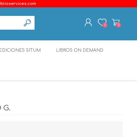
iblioservices.com
0
0
REGISTER
EDICIONES SITUM
LIBROS ON DEMAND
LOG IN
Disonante
Ediciones Borboleta
Terranova Editores
Gato Malo Editores
 G.
erecho
Ediciones Epidaurus
Editora Educación Emergente