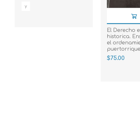
y
El Derecho e
historica. E
el ordenamie
puertorriqu
$75.00