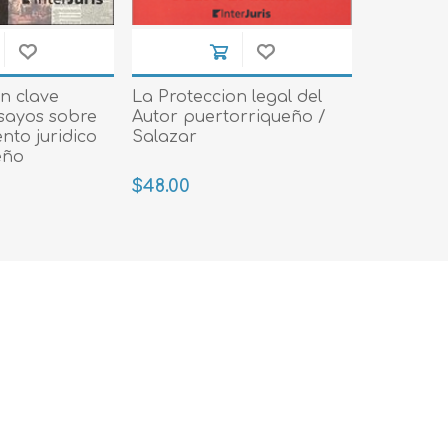
Evidencia / Derecho
Derecho Civil
Daños
n clave
La Proteccion legal del
nsayos sobre
Autor puertorriqueño /
Hipotecario
nto juridico
Salazar
eño
Reales / Propiedad
$48.00
Notarial