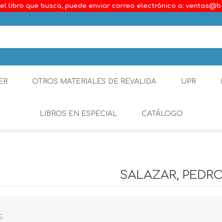
el libro que busca, puede enviar correo electrónico a: ventas@b
ER
OTROS MATERIALES DE REVALIDA
UPR
LIBROS EN ESPECIAL
CATÁLOGO
Ambiental
Constitucional
SALAZAR, PEDRO
Generalidades del D
Derecho Comercial
G.
Etica