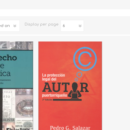
Familia
Otros Temas de Der
Display
per page
Procedimiento Civil
Obligaciones y Contr
Procedimiento Penal
Sucesiones
Penal
Otros Temas
Derecho Internacion
Arbitraje y Mediacion
Administrativo
Diccionarios