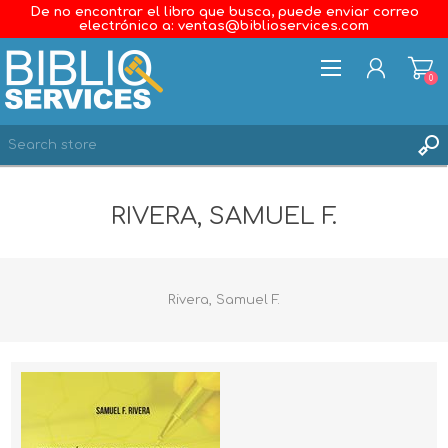
De no encontrar el libro que busca, puede enviar correo
electrónico a: ventas@biblioservices.com
0
REGISTER
RIVERA, SAMUEL F.
LOG IN
WISHLIST
0
Rivera, Samuel F.