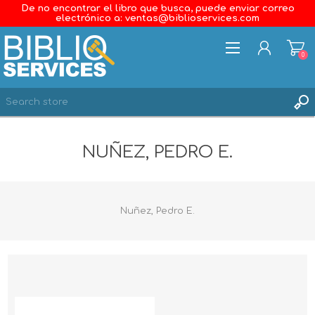
De no encontrar el libro que busca, puede enviar correo
electrónico a: ventas@biblioservices.com
0
REGISTER
NUÑEZ, PEDRO E.
LOG IN
WISHLIST
0
Nuñez, Pedro E.