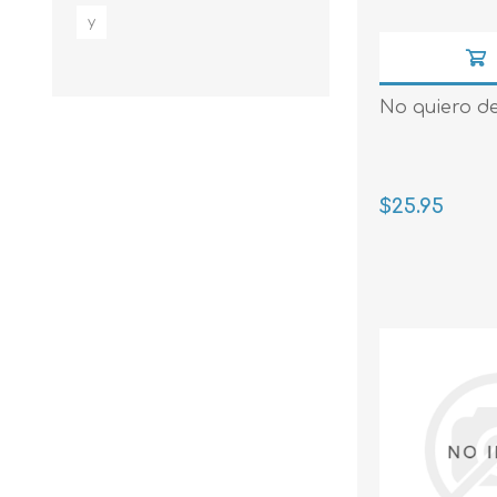
y
No quiero dec
$25.95