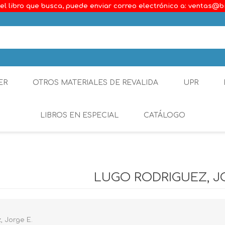
el libro que busca, puede enviar correo electrónico a: ventas@b
ER
OTROS MATERIALES DE REVALIDA
UPR
LIBROS EN ESPECIAL
CATÁLOGO
Ambiental
Constitucional
LUGO RODRIGUEZ, J
Generalidades del D
Derecho Comercial
, Jorge E.
Etica