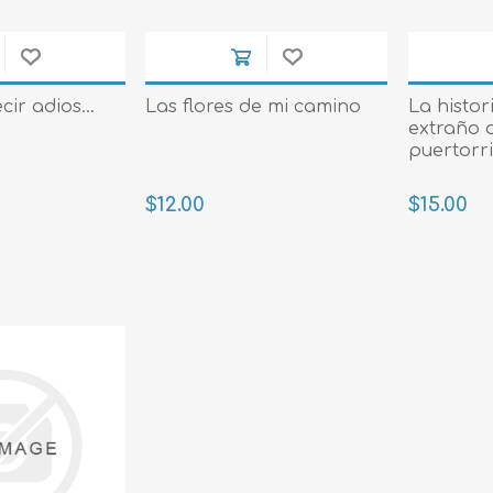
Evidencia / Derecho
Derecho Civil
Daños
ir adios...
Las flores de mi camino
La histor
extraño 
Hipotecario
puertorr
Reales / Propiedad
$12.00
$15.00
Notarial