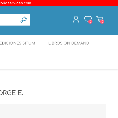
iblioservices.com
0
0
REGISTER
EDICIONES SITUM
LIBROS ON DEMAND
LOG IN
Disonante
Ediciones Borboleta
Terranova Editores
Gato Malo Editores
ORGE E.
erecho
Ediciones Epidaurus
Editora Educación Emergente