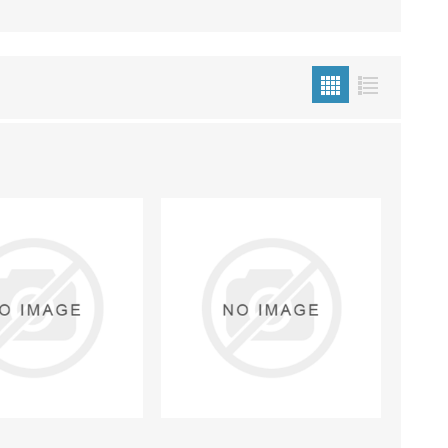
echo
atos
al