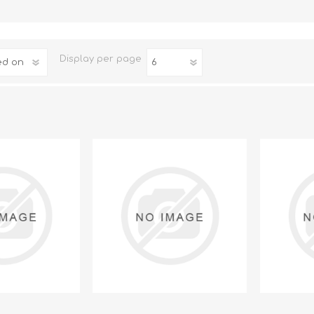
Familia
Otros Temas de Der
Display
per page
Procedimiento Civil
Obligaciones y Contr
Procedimiento Penal
Sucesiones
Penal
Otros Temas
Derecho Internacion
Arbitraje y Mediacion
Administrativo
Diccionarios