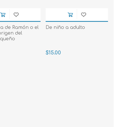
 Prueba
ia de Ramón o el
De niño a adulto
origen del
iqueño
$15.00