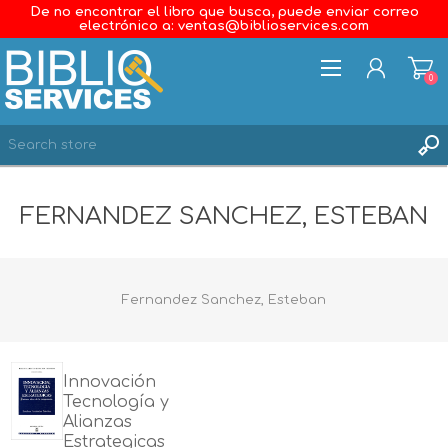
De no encontrar el libro que busca, puede enviar correo
electrónico a: ventas@biblioservices.com
0
REGISTER
FERNANDEZ SANCHEZ, ESTEBAN
LOG IN
WISHLIST
0
Fernandez Sanchez, Esteban
Innovación
Tecnología y
Alianzas
Estrategicas