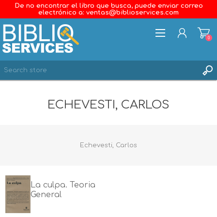
De no encontrar el libro que busca, puede enviar correo
electrónico a: ventas@biblioservices.com
0
REGISTER
ECHEVESTI, CARLOS
LOG IN
WISHLIST
0
Echevesti, Carlos
La culpa. Teoria
General