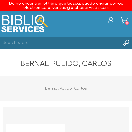
De no encontrar el libro que busca, puede enviar correo
electrónico a: ventas@biblioservices.com
0
REGISTER
BERNAL PULIDO, CARLOS
LOG IN
WISHLIST
0
Bernal Pulido, Carlos