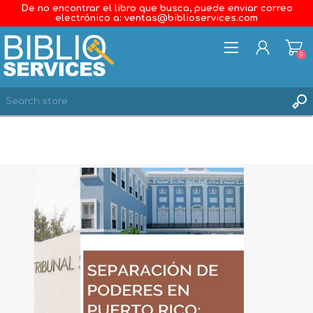
De no encontrar el libro que busca, puede enviar correo
electrónico a: ventas@biblioservices.com
0
REGISTER
LOG IN
WISHLIST
0