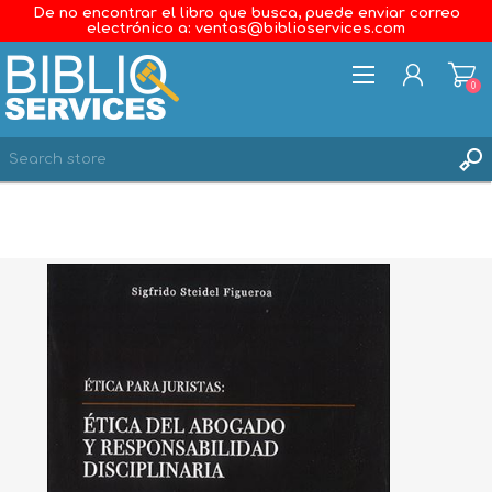
De no encontrar el libro que busca, puede enviar correo
electrónico a: ventas@biblioservices.com
0
REGISTER
LOG IN
WISHLIST
0