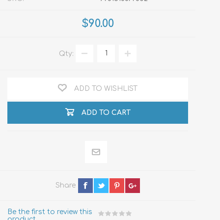
$90.00
Qty:
ADD TO WISHLIST
ADD TO CART
Share
Be the first to review this
product