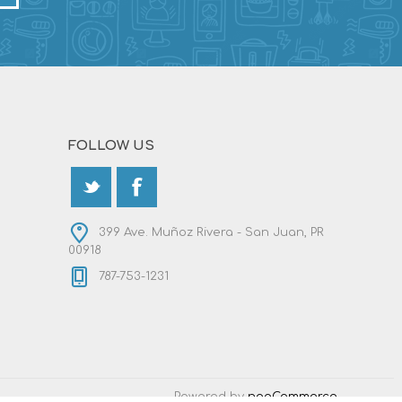
FOLLOW US
399 Ave. Muñoz Rivera - San Juan, PR
00918
787-753-1231
Powered by
nopCommerce