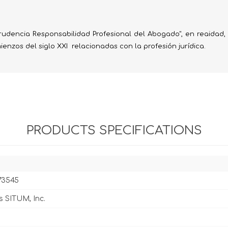
Evidencia / Derecho
Derecho Civil
sprudencia Responsabilidad Profesional del Abogado", en reaidad,
Daños
enzos del siglo XXI relacionadas con la profesión jurídica.
Hipotecario
Reales / Propiedad
Notarial
PRODUCTS SPECIFICATIONS
73545
s SITUM, Inc.