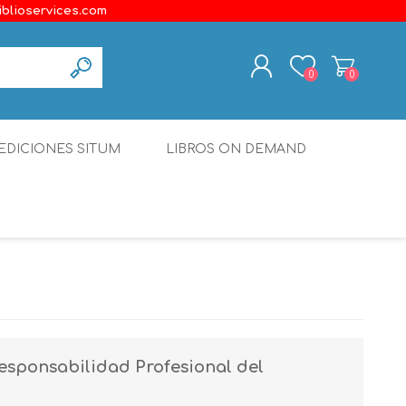
iblioservices.com
0
0
REGISTER
EDICIONES SITUM
LIBROS ON DEMAND
LOG IN
Disonante
Ediciones Borboleta
Terranova Editores
Gato Malo Editores
erecho
Ediciones Epidaurus
Responsabilidad Profesional del
Editora Educación Emergente