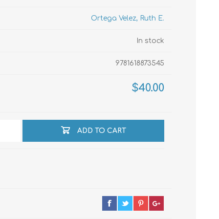
Ortega Velez, Ruth E.
echo
In stock
9781618873545
atos
$40.00
ADD TO CART
al