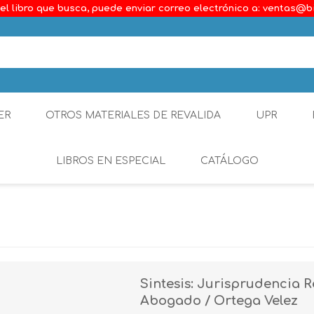
el libro que busca, puede enviar correo electrónico a: ventas@b
ER
OTROS MATERIALES DE REVALIDA
UPR
LIBROS EN ESPECIAL
CATÁLOGO
Ambiental
Constitucional
Generalidades del D
Sintesis: Jurisprudencia 
Derecho Comercial
Abogado / Ortega Velez
Etica