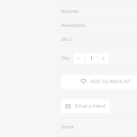
Familia
Autores:
Otros Temas de Der
Availability:
Procedimiento Civil
SKU:
Obligaciones y Contr
Procedimiento Penal
Qty:
Sucesiones
Penal
ADD TO WISHLIST
Otros Temas
Derecho Internacion
Arbitraje y Mediacion
Administrativo
Share
Diccionarios