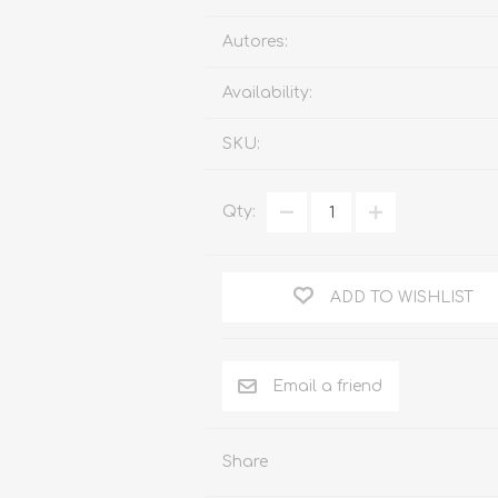
Familia
Autores:
Otros Temas de Der
Availability:
Procedimiento Civil
SKU:
Obligaciones y Contr
Procedimiento Penal
Qty:
Sucesiones
Penal
ADD TO WISHLIST
Otros Temas
Derecho Internacion
Arbitraje y Mediacion
Administrativo
Share
Diccionarios