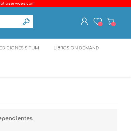
iblioservices.com
0
0
REGISTER
EDICIONES SITUM
LIBROS ON DEMAND
LOG IN
Disonante
Ediciones Borboleta
Terranova Editores
Gato Malo Editores
erecho
Ediciones Epidaurus
ependientes.
Editora Educación Emergente