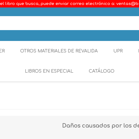
el libro que busca, puede enviar correo electrónico a: ventas@b
ER
OTROS MATERIALES DE REVALIDA
UPR
LIBROS EN ESPECIAL
CATÁLOGO
Ambiental
Constitucional
Generalidades del D
Daños causados por los d
Derecho Comercial
Etica