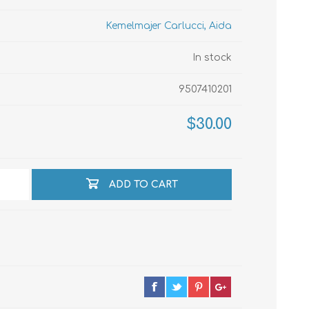
Kemelmajer Carlucci, Aida
echo
In stock
9507410201
atos
$30.00
ADD TO CART
al