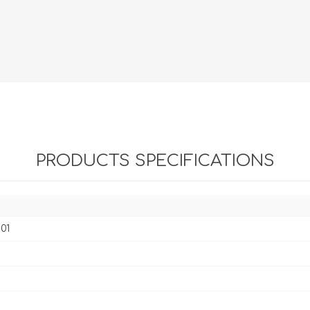
Evidencia / Derecho
Derecho Civil
Daños
Hipotecario
Reales / Propiedad
Notarial
PRODUCTS SPECIFICATIONS
01