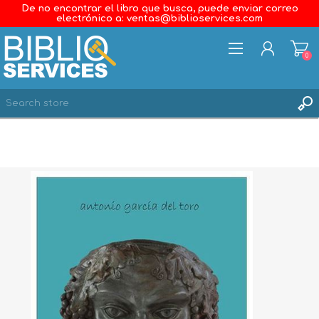
De no encontrar el libro que busca, puede enviar correo
electrónico a: ventas@biblioservices.com
0
REGISTER
LOG IN
WISHLIST
0