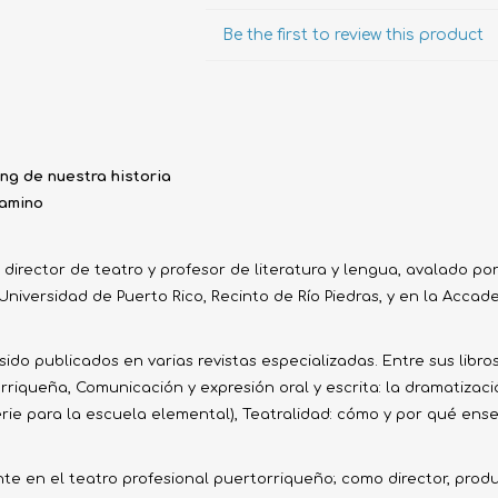
Evidencia / Derecho
Be the first to review this product
Derecho Civil
Daños
Hipotecario
ing de nuestra historia
Reales / Propiedad
camino
Notarial
director de teatro y profesor de literatura y lengua, avalado po
iversidad de Puerto Rico, Recinto de Río Piedras, y en la Accad
n sido publicados en varias revistas especializadas. Entre sus lib
orriqueña, Comunicación y expresión oral y escrita: la dramatizac
erie para la escuela elemental), Teatralidad: cómo y por qué ens
e en el teatro profesional puertorriqueño; como director, produ