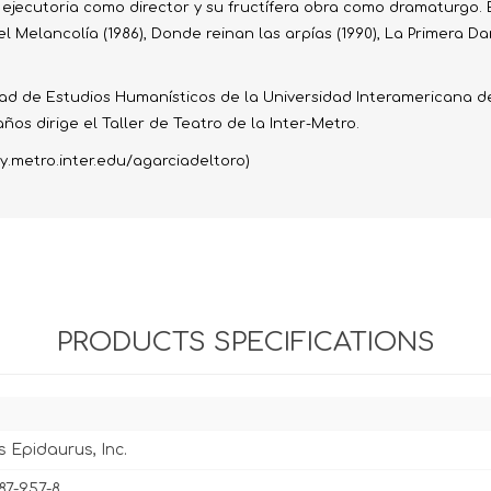
 ejecutoria como director y su fructífera obra como dramaturgo.
Melancolía (1986), Donde reinan las arpías (1990), La Primera Dama
ltad de Estudios Humanísticos de la Universidad Interamericana 
años dirige el Taller de Teatro de la Inter-Metro.
ty.metro.inter.edu/agarciadeltoro)
PRODUCTS SPECIFICATIONS
s Epidaurus, Inc.
87-957-8