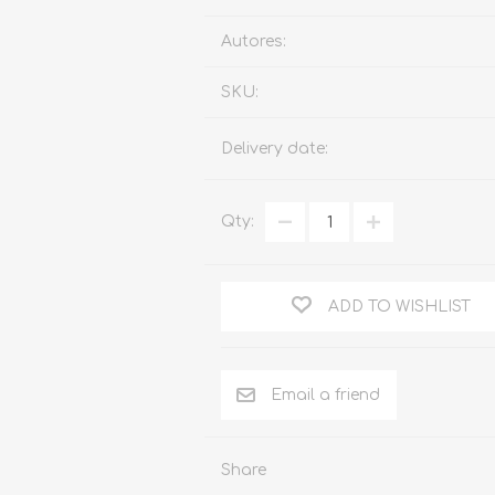
Familia
Autores:
Otros Temas de Der
SKU:
Procedimiento Civil
Delivery date:
Obligaciones y Contr
Procedimiento Penal
Qty:
Sucesiones
Penal
ADD TO WISHLIST
Otros Temas
Derecho Internacion
Arbitraje y Mediacion
Administrativo
Share
Diccionarios