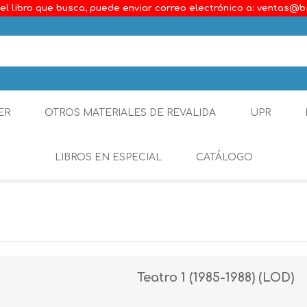
el libro que busca, puede enviar correo electrónico a: ventas@b
ER
OTROS MATERIALES DE REVALIDA
UPR
LIBROS EN ESPECIAL
CATÁLOGO
Ambiental
Constitucional
Generalidades del D
Teatro 1 (1985-1988) (LOD)
Derecho Comercial
Etica