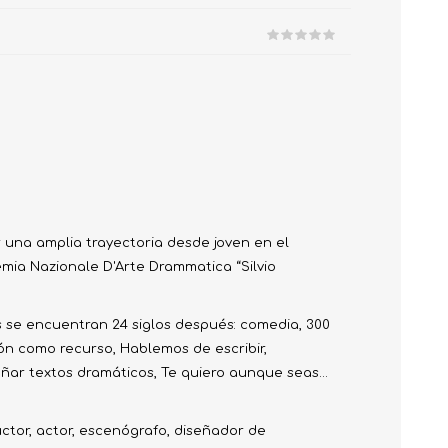
 Prueba
r una amplia trayectoria desde joven en el
emia Nazionale D'Arte Drammatica “Silvio
ros se encuentran 24 siglos después: comedia, 300
ión como recurso, Hablemos de escribir,
eñar textos dramáticos, Te quiero aunque seas...
ctor, actor, escenógrafo, diseñador de