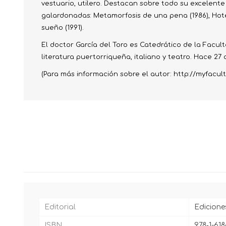
vestuario, utilero. Destacan sobre todo su excelente
galardonadas: Metamorfosis de una pena (1986), Hotel 
sueño (1991).
El doctor García del Toro es Catedrático de la Facu
literatura puertorriqueña, italiano y teatro. Hace 27 
(Para más información sobre el autor: http://myfacul
Editorial
Edicione
ISBN
978‐1-618