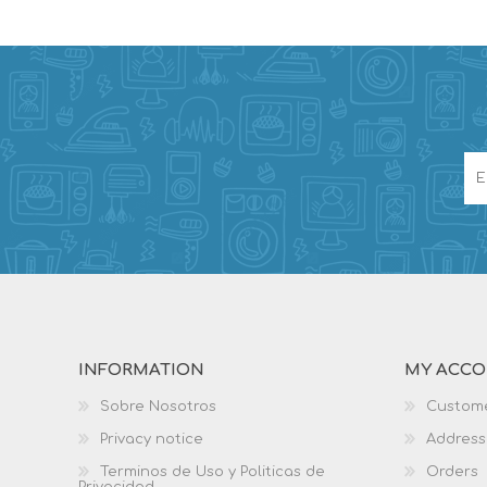
INFORMATION
MY ACC
Sobre Nosotros
Custome
Privacy notice
Address
Terminos de Uso y Politicas de
Orders