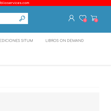
iblioservices.com
0
0
REGISTER
EDICIONES SITUM
LIBROS ON DEMAND
LOG IN
Disonante
Ediciones Borboleta
Terranova Editores
Gato Malo Editores
erecho
Ediciones Epidaurus
Editora Educación Emergente