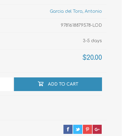
Garcia del Toro, Antonio
echo
9781618879578-LOD
3-5 days
atos
$20.00
ADD TO CART
al