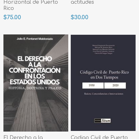
Horizontal de Puerto
actitudes
Rico
$75.00
$30.00
El Derecho a la
Codigo Civil de Puerto