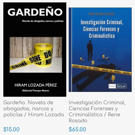
Gardeño. Novela de
Investigación Criminal,
abogados, narcos y
Ciencias Forenses y
policías / Hiram Lozada
Criminalística / Rene
Rosado
$15.00
$65.00