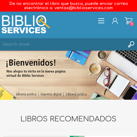
De no encontrar el libro que busca, puede enviar correo
electrónico a: ventas@biblioservices.com
0
REGISTER
LOG IN
WISHLIST
0
LIBROS RECOMENDADOS