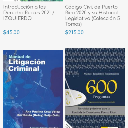
Introducción a los
Código Civil de Puerto
Derecho Reales 2021 /
Rico 2020 y su Historial
IZQUIERDO
Legislativo (Colección 5
Tomos)
$45.00
$215.00