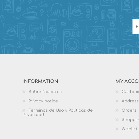
INFORMATION
MY ACC
Sobre Nosotros
Custome
Privacy notice
Address
Terminos de Uso y Politicas de
Orders
Privacidad
Shoppin
Wishlist