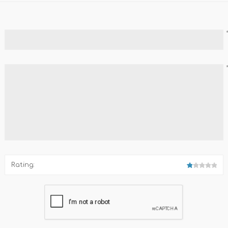
Familia
Otros Temas de Der
Procedimiento Civil
Obligaciones y Contr
Procedimiento Penal
Sucesiones
Penal
Otros Temas
Derecho Internacion
Rating:
Arbitraje y Mediacion
Administrativo
Diccionarios