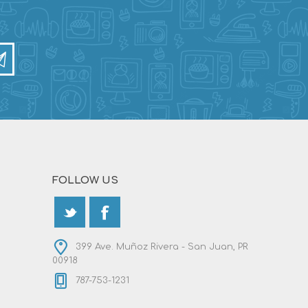
FOLLOW US
399 Ave. Muñoz Rivera - San Juan, PR
00918
787-753-1231