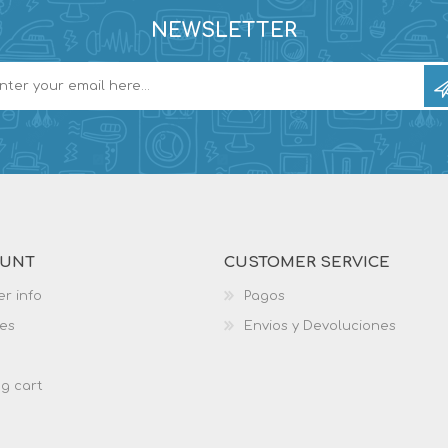
NEWSLETTER
OUNT
CUSTOMER SERVICE
r info
Pagos
es
Envios y Devoluciones
g cart