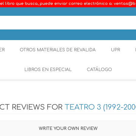
el libro que busca, puede enviar correo electrónico a: ventas@b
ER
OTROS MATERIALES DE REVALIDA
UPR
LIBROS EN ESPECIAL
CATÁLOGO
Ambiental
Constitucional
CT REVIEWS FOR
TEATRO 3 (1992-200
Generalidades del D
Derecho Comercial
WRITE YOUR OWN REVIEW
Etica