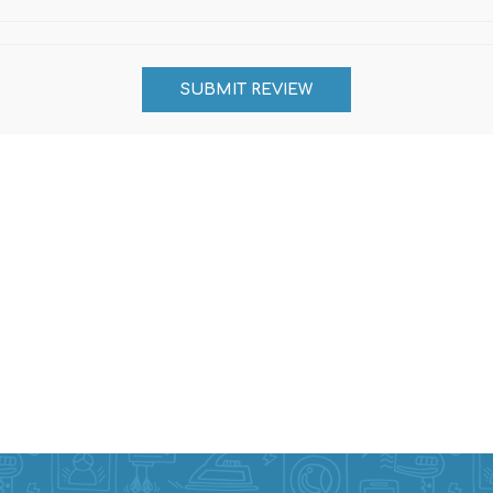
Evidencia / Derecho
Derecho Civil
Daños
Hipotecario
Reales / Propiedad
Notarial