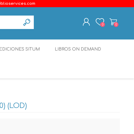
iblioservices.com
0
0
REGISTER
EDICIONES SITUM
LIBROS ON DEMAND
LOG IN
Disonante
Ediciones Borboleta
Terranova Editores
Gato Malo Editores
0) (LOD)
erecho
Ediciones Epidaurus
Editora Educación Emergente