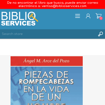
De no encontrar el libro que busca, puede enviar correo
electrónico a: ventas@biblioservices.com
0
REGISTER
LOG IN
WISHLIST
0