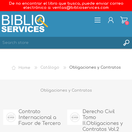
De no encontrar el libro que busca, puede enviar correo
electrónico a: ventas@biblioservices.com
0
REGISTER
LOG IN
Home
Catálogo
Obligaciones y Contratos
WISHLIST
0
Obligaciones y Contratos
Contrato
Derecho Civil
Internacional a
Tomo
Favor de Tercero
II.Obligaciones y
Contratos Vol.2