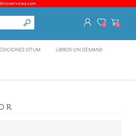
iblioservices.com
0
0
REGISTER
EDICIONES SITUM
LIBROS ON DEMAND
LOG IN
Disonante
Ediciones Borboleta
Terranova Editores
Gato Malo Editores
O R.
erecho
Ediciones Epidaurus
Editora Educación Emergente