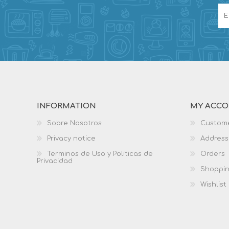
INFORMATION
MY ACC
Sobre Nosotros
Custome
Privacy notice
Address
Terminos de Uso y Politicas de
Orders
Privacidad
Shoppin
Wishlist