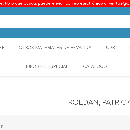
el libro que busca, puede enviar correo electrónico a: ventas@b
ER
OTROS MATERIALES DE REVALIDA
UPR
LIBROS EN ESPECIAL
CATÁLOGO
Ambiental
Constitucional
ROLDAN, PATRICI
Generalidades del D
Derecho Comercial
 R.
Etica