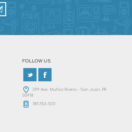
FOLLOW US
399 Ave. Muñoz Rivera - San Juan, PR
00918
787-753-1231