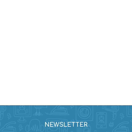
Evidencia / Derecho
Derecho Civil
Daños
Hipotecario
Reales / Propiedad
Notarial
NEWSLETTER