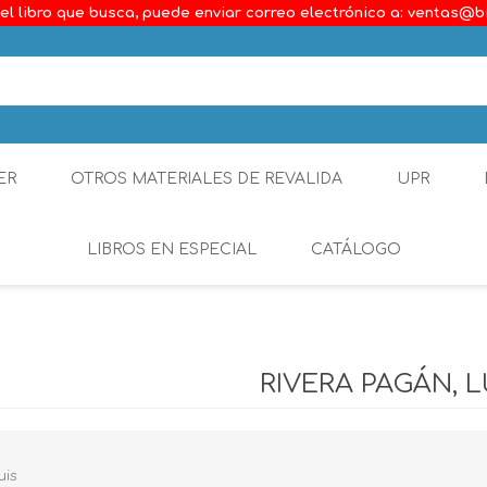
el libro que busca, puede enviar correo electrónico a: ventas@b
ER
OTROS MATERIALES DE REVALIDA
UPR
LIBROS EN ESPECIAL
CATÁLOGO
Ambiental
Constitucional
RIVERA PAGÁN, L
Generalidades del D
Derecho Comercial
uis
Etica