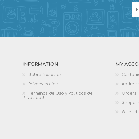
INFORMATION
MY ACC
Sobre Nosotros
Custome
Privacy notice
Address
Terminos de Uso y Politicas de
Orders
Privacidad
Shoppin
Wishlist