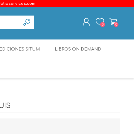
iblioservices.com
0
0
REGISTER
EDICIONES SITUM
LIBROS ON DEMAND
LOG IN
Disonante
Ediciones Borboleta
Terranova Editores
Gato Malo Editores
UIS
erecho
Ediciones Epidaurus
Editora Educación Emergente