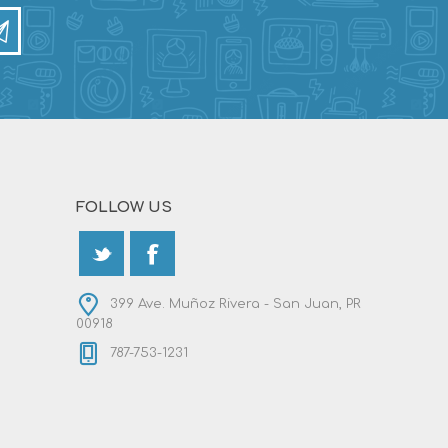
FOLLOW US
399 Ave. Muñoz Rivera - San Juan, PR
00918
787-753-1231