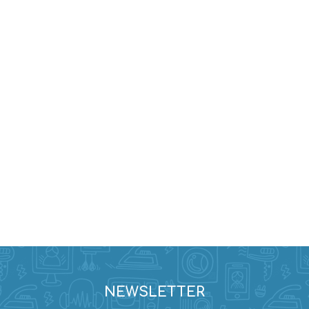
Evidencia / Derecho
Derecho Civil
Daños
Hipotecario
Reales / Propiedad
Notarial
NEWSLETTER