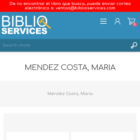
De no encontrar el libro que busca, puede enviar correo
electrónico a: ventas@biblioservices.com
0
REGISTER
MENDEZ COSTA, MARIA
LOG IN
WISHLIST
0
Mendez Costa, Maria