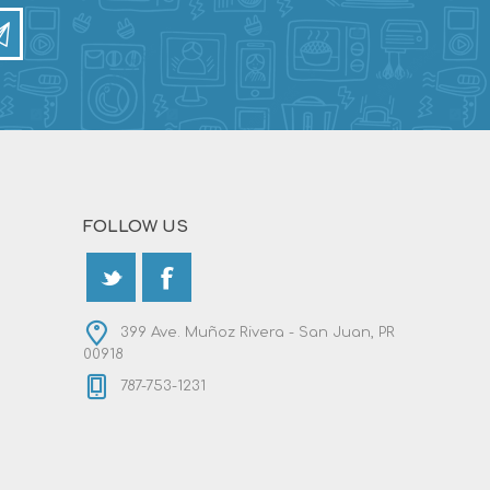
FOLLOW US
399 Ave. Muñoz Rivera - San Juan, PR
00918
787-753-1231