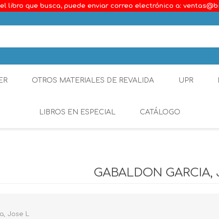
el libro que busca, puede enviar correo electrónico a: ventas@b
ER
OTROS MATERIALES DE REVALIDA
UPR
LIBROS EN ESPECIAL
CATÁLOGO
Ambiental
Constitucional
GABALDON GARCIA, 
Generalidades del D
Derecho Comercial
a, Jose L
Etica