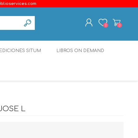
iblioservices.com
0
0
REGISTER
EDICIONES SITUM
LIBROS ON DEMAND
LOG IN
Disonante
Ediciones Borboleta
Terranova Editores
Gato Malo Editores
JOSE L
erecho
Ediciones Epidaurus
Editora Educación Emergente