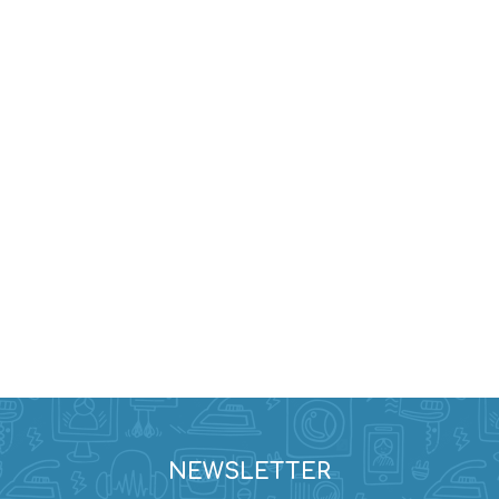
Evidencia / Derecho
Derecho Civil
Daños
Hipotecario
Reales / Propiedad
Notarial
NEWSLETTER