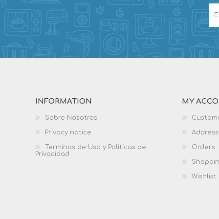
INFORMATION
MY ACC
Sobre Nosotros
Custome
Privacy notice
Address
Terminos de Uso y Politicas de
Orders
Privacidad
Shoppin
Wishlist