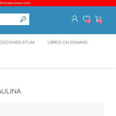
iblioservices.com
0
0
REGISTER
EDICIONES SITUM
LIBROS ON DEMAND
LOG IN
Disonante
Ediciones Borboleta
Terranova Editores
Gato Malo Editores
AULINA
erecho
Ediciones Epidaurus
Editora Educación Emergente