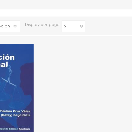
Familia
Otros Temas de Der
Display
per page
Procedimiento Civil
Obligaciones y Contr
Procedimiento Penal
Sucesiones
Penal
Otros Temas
Derecho Internacion
Arbitraje y Mediacion
Administrativo
Diccionarios