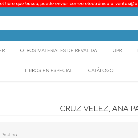
el libro que busca, puede enviar correo electrónico a: ventas@b
ER
OTROS MATERIALES DE REVALIDA
UPR
LIBROS EN ESPECIAL
CATÁLOGO
Ambiental
Constitucional
CRUZ VELEZ, ANA P
Generalidades del D
Derecho Comercial
 Paulina
Etica