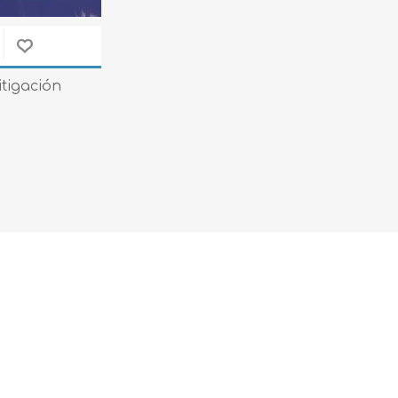
Evidencia / Derecho
Derecho Civil
Daños
tigación
Hipotecario
Reales / Propiedad
Notarial