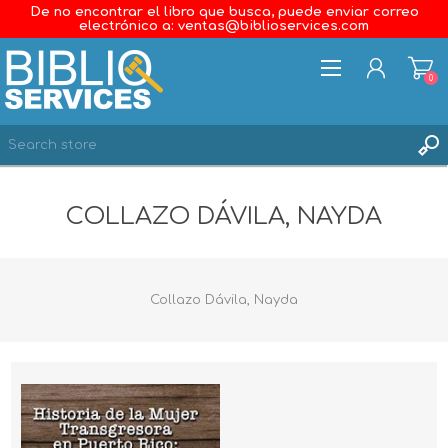
De no encontrar el libro que busca, puede enviar correo
electrónico a: ventas@biblioservices.com
0
REGISTER
COLLAZO DÁVILA, NAYDA
LOG IN
WISHLIST
0
Collazo Dávila, Nayda